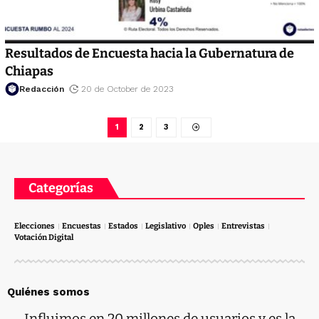
Resultados de Encuesta hacia la Gubernatura de
Chiapas
Redacción
20 de October de 2023
1
2
3
Categorías
Elecciones
Encuestas
Estados
Legislativo
Oples
Entrevistas
Votación Digital
Quiénes somos
Influimos en 20 millones de usuarios y es la