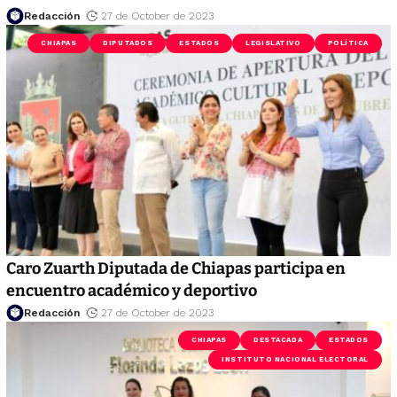
Redacción
27 de October de 2023
CHIAPAS
DIPUTADOS
ESTADOS
LEGISLATIVO
POLÍTICA
Caro Zuarth Diputada de Chiapas participa en
encuentro académico y deportivo
Redacción
27 de October de 2023
CHIAPAS
DESTACADA
ESTADOS
INSTITUTO NACIONAL ELECTORAL