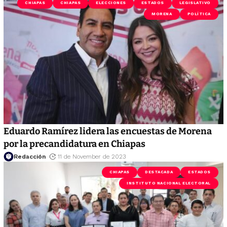
CHIAPAS
CHIAPAS
ELECCIONES
ESTADOS
LEGISLATIVO
MORENA
POLÍTICA
Eduardo Ramírez lidera las encuestas de Morena
por la precandidatura en Chiapas
Redacción
11 de November de 2023
CHIAPAS
DESTACADA
ESTADOS
INSTITUTO NACIONAL ELECTORAL