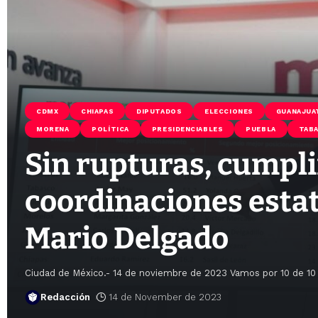
CDMX
CHIAPAS
DIPUTADOS
ELECCIONES
GUANAJUA
MORENA
POLÍTICA
PRESIDENCIABLES
PUEBLA
TAB
Sin rupturas, cumpl
coordinaciones esta
Mario Delgado
Ciudad de México.- 14 de noviembre de 2023 Vamos por 10 de 10 e
Redacción
14 de November de 2023