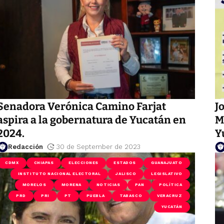
Senadora Verónica Camino Farjat
J
aspira a la gobernatura de Yucatán en
M
2024.
Y
Redacción
30 de September de 2023
CDMX
CHIAPAS
ELECCIONES
ESTADOS
GUANAJUATO
INSTITUTO NACIONAL ELECTORAL
JALISCO
LEGISLATIVO
MORELOS
MORENA
NOTICIAS
PAN
POLÍTICA
PRD
PRI
PT
PUEBLA
TABASCO
VERACRUZ
YUCATÁN