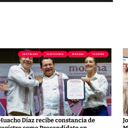
DESTACADA
ELECCIONES
MORENA
YUCATÁN
Huacho Díaz recibe constancia de
J
registro como Precandidato en
M