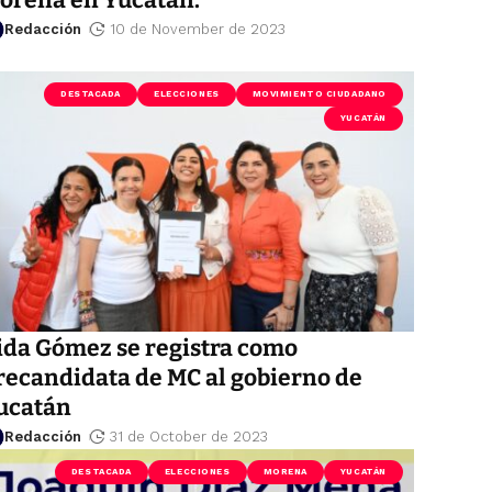
Redacción
10 de November de 2023
DESTACADA
ELECCIONES
MOVIMIENTO CIUDADANO
YUCATÁN
ida Gómez se registra como
recandidata de MC al gobierno de
ucatán
Redacción
31 de October de 2023
DESTACADA
ELECCIONES
MORENA
YUCATÁN