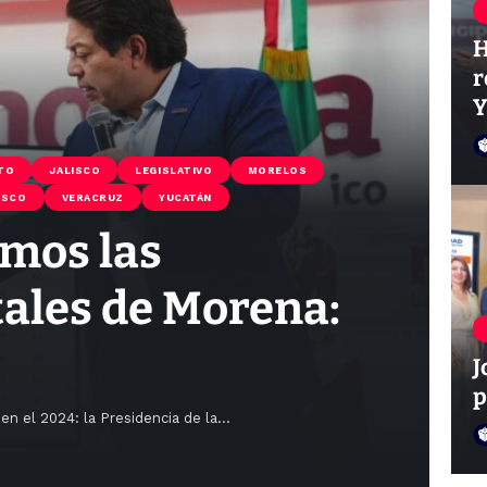
H
r
Y
TO
JALISCO
LEGISLATIVO
MORELOS
ASCO
VERACRUZ
YUCATÁN
imos las
tales de Morena:
J
p
n el 2024: la Presidencia de la
…