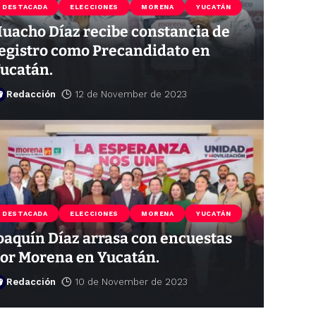
DESTACADA
ELECCIONES
MORENA
YUCATÁN
uacho Díaz recibe constancia de
egistro como Precandidato en
ucatán.
Redacción
12 de November de 2023
DESTACADA
ELECCIONES
MORENA
YUCATÁN
oaquín Díaz arrasa con encuestas
or Morena en Yucatán.
Redacción
10 de November de 2023