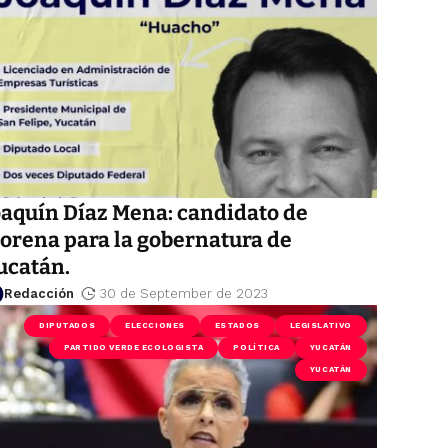
oaquín Díaz Mena: candidato de
orena para la gobernatura de
ucatán.
Redacción
30 de September de 2023
DIPUTADOS
ELECCIONES
ESTADOS
LEGISLATIVO
PARTIDO VERDE ECOLOGISTA
POLÍTICA
YUCATÁN
YUCATÁN