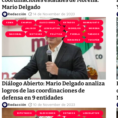
Mario Delgado
Redacción
14 de November de 2023
CDMX
CHIAPAS
ELECCIONES
ESTADOS
GUANAJUATO
JALISCO
LEGISLATIVO
MORELOS
MORENA
NACIONAL
NOTICIAS
POLÍTICA
PUEBLA
TABASCO
VERACRUZ
YUCATÁN
Diálogo Abierto: Mario Delgado analiza
logros de las coordinaciones de
defensa en 9 entidades
Redacción
10 de November de 2023
DIPUTADOS
ELECCIONES
ESTADOS
LEGISLATIVO