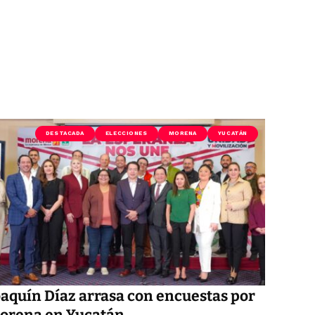
DESTACADA
ELECCIONES
MORENA
YUCATÁN
oaquín Díaz arrasa con encuestas por
orena en Yucatán.