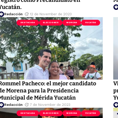
Yucatán.
Redacción
12 de November de 2023
DESTACADA
ELECCIONES
MORENA
YUCATÁN
Rommel Pacheco: el mejor candidato
V
de Morena para la Presidencia
p
Municipal de Mérida Yucatán
Y
Redacción
7 de November de 2023
DESTACADA
ELECCIONES
MORENA
YUCATÁN