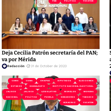
PAN
POLÍTICA
YUCATÁN
Deja Cecilia Patrón secretaría del PAN;
va por Mérida
Redacción
31 de October de 2023
CDMX
CDMX
CHIAPAS
DIPUTADOS
ELECCIONES
ESTADOS
GUANAJUATO
INSTITUTO NACIONAL ELECTORAL
JALISCO
JALISCO
LEGISLATIVO
MORELOS
MORENA
NACIONAL
POLÍTICA
PUEBLA
SENADORES
TABASCO
VERACRUZ
YUCATÁN