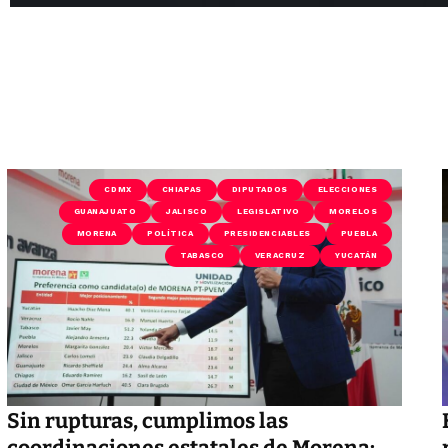
CDMX
CHIAPAS
DIPUTADOS
ELECCIONES
GUANAJUATO
JALISCO
LEGISLATIVO
MORELOS
MORENA
POLÍTICA
PRESIDENCIABLES
PUEBLA
TABASCO
VERACRUZ
YUCATÁN
Sin rupturas, cumplimos las
coordinaciones estatales de Morena: