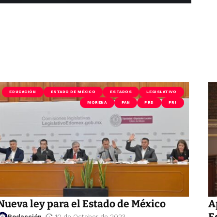
EDUCACIÓN
ESTADO DE MÉXICO
ESTADOS
LEGISLATIVO
MORENA
PAN
PRD
PRI
Nueva ley para el Estado de México
A
E
Redacción
10 de October de 2023