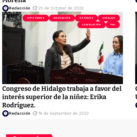
Redacción
25 de October de 2023
DIPUTADOS
EDUCACIÓN
ESTADOS
HIDALGO
LEGISLATIVO
PRI
Congreso de Hidalgo trabaja a favor del
interés superior de la niñez: Erika
Rodríguez.
Redacción
18 de September de 2023