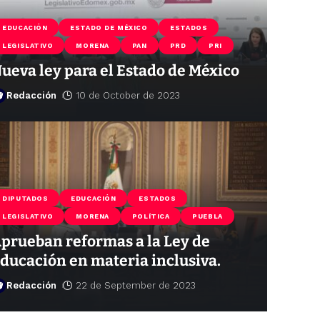
EDUCACIÓN
ESTADO DE MÉXICO
ESTADOS
LEGISLATIVO
MORENA
PAN
PRD
PRI
ueva ley para el Estado de México
Redacción
10 de October de 2023
DIPUTADOS
EDUCACIÓN
ESTADOS
LEGISLATIVO
MORENA
POLÍTICA
PUEBLA
prueban reformas a la Ley de
ducación en materia inclusiva.
Redacción
22 de September de 2023