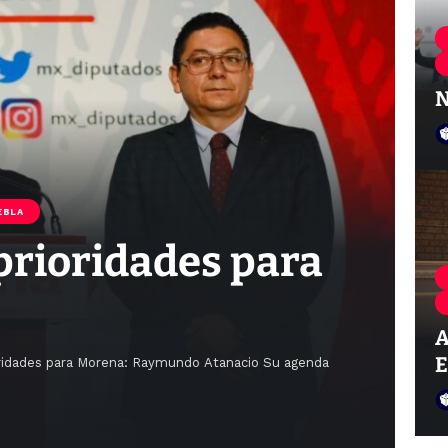
N
EBLA
 prioridades para
A
E
rioridades para Morena: Raymundo Atanacio Su agenda