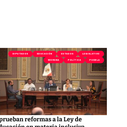
DIPUTADOS
EDUCACIÓN
ESTADOS
LEGISLATIVO
MORENA
POLÍTICA
PUEBLA
prueban reformas a la Ley de
ducación en materia inclusiva.