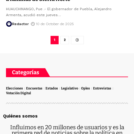
HUAUCHINANGO, Pue .- El gobernador de Puebla, Alejandro
Armenta, acudió este jueves
…
Redactor
10 de October de 2025
1
2
Categorías
Elecciones
Encuestas
Estados
Legislativo
Oples
Entrevistas
Votación Digital
Quiénes somos
Influimos en 20 millones de usuarios y es la
primera red de noticias sobre la política en