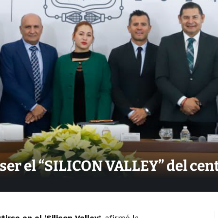
ser el “SILICON VALLEY” del cent
irse en el ‘Silicon Valley’
, afirmó la