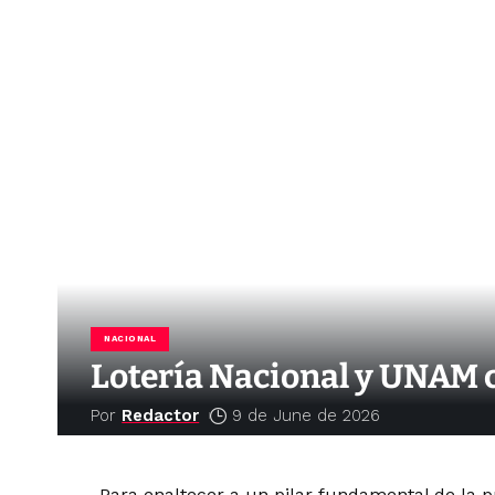
NACIONAL
Lotería Nacional y UNAM c
Por
Redactor
9 de June de 2026
Para enaltecer a un pilar fundamental de la p