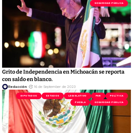
SEGURIDAD PÚBLICA
Grito de Independencia en Michoacán se reporta
con saldo en blanco.
Redacción
16 de September de 2023
DIPUTADOS
ESTADOS
LEGISLATIVO
PAN
POLÍTICA
PUEBLA
SEGURIDAD PÚBLICA