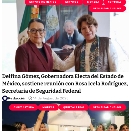
ESTADO DE MÉXICO
ESTADOS
MORENA
NOTICIAS
SEGURIDAD PÚBLICA
Delfina Gómez, Gobernadora Electa del Estado de
México, sostiene reunión con Rosa Icela Rodríguez,
Secretaria de Seguridad Federal
Redacción
14 de August de 2023
GUBERNATURA
MORENA
QUINTANA ROO
SEGURIDAD PÚBLICA