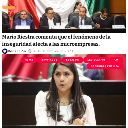
Mario Riestra comenta que el fenómeno de la
inseguridad afecta a las microempresas.
Redacción
14 de September de 2023
CDMX
DIPUTADOS
ESTADOS
LEGISLATIVO
PAN
SEGURIDAD PÚBLICA