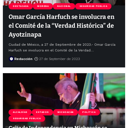
DESTACADA
MORENA
NACIONAL
SEGURIDAD PÚBLICA
Omar García Harfuch se involucra en
el Comité de la “Verdad Histórica” de
Ayotzinapa
Ciudad de México, a 27 de Septiembre de 2023.- Omar García
Harfuch se involucra en el Comité de la Verdad
…
Redacción
27 de September de 2023
ALCALDÍAS
ESTADOS
MICHOACÁN
POLÍTICA
SEGURIDAD PÚBLICA
Grito de Independencia en Michoacán se