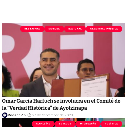
DESTACADA
MORENA
NACIONAL
SEGURIDAD PÚBLICA
Omar García Harfuch se involucra en el Comité de
la “Verdad Histórica” de Ayotzinapa
Redacción
27 de September de 2023
ALCALDÍAS
ESTADOS
MICHOACÁN
POLÍTICA