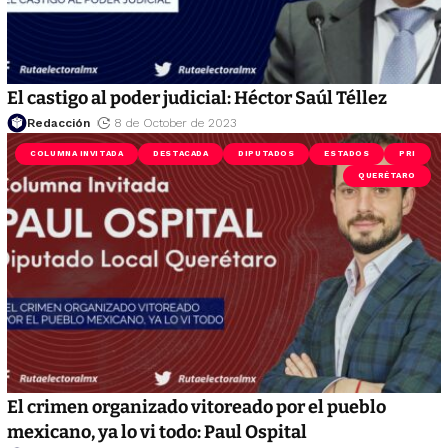
El castigo al poder judicial: Héctor Saúl Téllez
Redacción
8 de October de 2023
COLUMNA INVITADA
DESTACADA
DIPUTADOS
ESTADOS
PRI
QUERÉTARO
El crimen organizado vitoreado por el pueblo
mexicano, ya lo vi todo: Paul Ospital