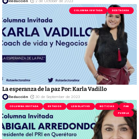
Redacción
2 de October de 2023
COLUMNA INVITADA
DESTACADA
La esperanza de la paz Por: Karla Vadillo
Redacción
30 de September de 2023
COLUMNA INVITADA
ESTADOS
LEGISLATIVO
NOTICIAS
PAN
PUEBLA