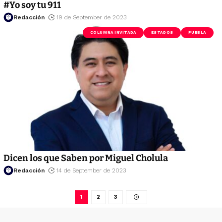
#Yo soy tu 911
Redacción
19 de September de 2023
COLUMNA INVITADA
ESTADOS
PUEBLA
Dicen los que Saben por Miguel Cholula
Redacción
14 de September de 2023
1
2
3