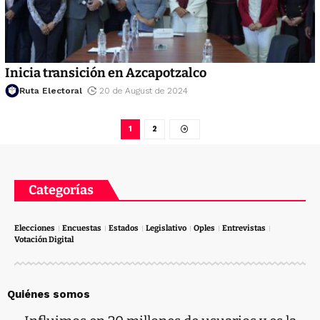
Inicia transición en Azcapotzalco
Ruta Electoral
20 de August de 2024
1
2
Categorías
Elecciones
Encuestas
Estados
Legislativo
Oples
Entrevistas
Votación Digital
Quiénes somos