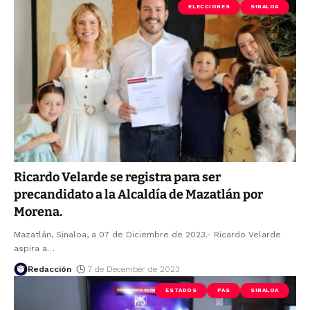
ELECCIONES
SINALOA
Ricardo Velarde se registra para ser
precandidato a la Alcaldía de Mazatlán por
Morena.
Mazatlán, Sinaloa, a 07 de Diciembre de 2023.- Ricardo Velarde
aspira a
…
Redacción
7 de December de 2023
ESTADOS
PAS
SINALOA