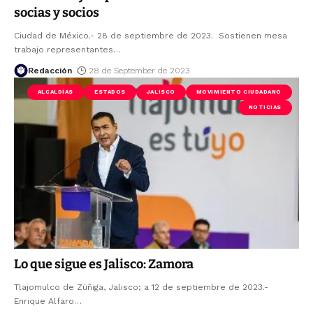
socias y socios
Ciudad de México.- 28 de septiembre de 2023. Sostienen mesa
trabajo representantes
…
Redacción
28 de September de 2023
ALCALDÍAS
ESTADOS
JALISCO
MOVIMIENTO CIUDADANO
NOTICIAS
Lo que sigue es Jalisco: Zamora
Tlajomulco de Zúñiga, Jalisco; a 12 de septiembre de 2023.-
Enrique Alfaro
…