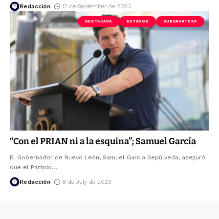
Redacción
12 de September de 2023
DESTACADA
ESTADOS
GUBERNATURA
“Con el PRIAN ni a la esquina”; Samuel García
El Gobernador de Nuevo León, Samuel Garcia Sepúlveda, aseguró
que el Partido
…
Redacción
8 de July de 2023