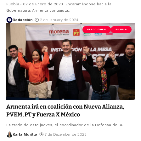
Puebla.- 02 de Enero de 2023 Encaramándose hacia la
Gubernatura: Armenta conquista
…
Redacción
2 de January de 2024
ELECCIONES
PUEBLA
Armenta irá en coalición con Nueva Alianza,
PVEM, PT y Fuerza X México
La tarde de este jueves, el coordinador de la Defensa de la
…
Karla Murillo
7 de December de 2023