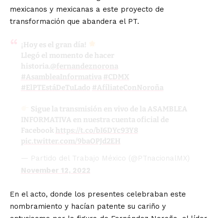
mexicanos y mexicanas a este proyecto de
transformación que abandera el PT.
¡Hoy es el gran día!
Llegó el momento de hacer
historia.
@fernandeznorona
#AsambleaInformativa
#CDMX
#ElPTEstáDeTuLado
#AfíliateConNoroña
Sigue la transmisión en vivo de la ASAMBLEA
INFORMATIVA en nuestra cuenta oficial de
Facebook
https://t.co/bI6DYc93Y8
pic.twitter.com/9baOPJd2EH
— Partido del Trabajo México (@PTnacionalMX)
November 12, 2022
En el acto, donde los presentes celebraban este
nombramiento y hacían patente su cariño y