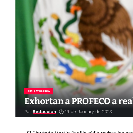
SIN CATEGORÍA
Exhortan a PROFECO a rea
Por
Redacción
19 de January de 2023
El Diputado Martín Padilla pidió revisar las c