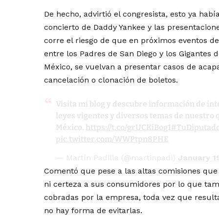
De hecho, advirtió el congresista, esto ya hab
concierto de Daddy Yankee y las presentacion
corre el riesgo de que en próximos eventos d
entre los Padres de San Diego y los Gigantes 
México, se vuelvan a presentar casos de acapa
cancelación o clonación de boletos.
Visita mi blog y descubre información de int
leyes vigentes y diversos temas de nuestro 
México.
https://t.co/grUCKiBog1
#TuDiputad
pic.twitter.com/WWPtpn8PHE
— Martín Padilla (@martinpadi)
January 1
Comentó que pese a las altas comisiones que 
ni certeza a sus consumidores por lo que tamb
cobradas por la empresa, toda vez que result
no hay forma de evitarlas.