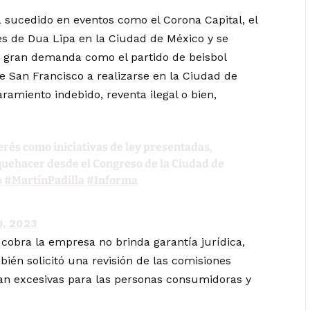
ía sucedido en eventos como el Corona Capital, el
es de Dua Lipa en la Ciudad de México y se
e gran demanda como el partido de beisbol
de San Francisco a realizarse en la Ciudad de
ramiento indebido, reventa ilegal o bien,
erés como iniciativas de ley presentadas,
quehacer desde el Congreso de la Ciudad de
o
#MartínPadilla
#Informa
9, 2023
cobra la empresa no brinda garantía jurídica,
ién solicitó una revisión de las comisiones
an excesivas para las personas consumidoras y