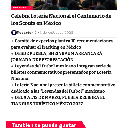
PRESIDENCIA
Celebra Lotería Nacional el Centenario de
los Scouts en México
Redactor
6 de August de 2026
Comité de expertos plantea 10 recomendaciones
para evaluar el fracking en México
DESDE PUEBLA, SHEINBAUM ARRANCARÁ
JORNADA DE REFORESTACIÓN
Leyendas del Futbol mexicano integran serie de
billetes conmemorativos presentados por Lotería
Nacional
Lotería Nacional presenta billete conmemorativo
dedicado a las “Leyendas del Futbol” mexicano
DEL 9 AL 12 DE MARZO, PUEBLA RECIBIRÁ EL
TIANGUIS TURÍSTICO MÉXICO 2027
También te puede gustar