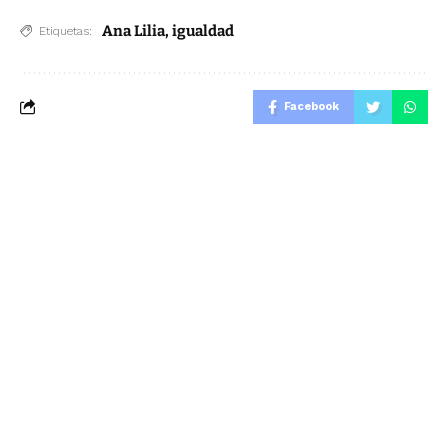
Ana Lilia
,
igualdad
Etiquetas:
Facebook