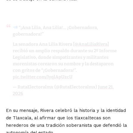
“¡Ana Lilia, Ana Lilia!… ¡Gobernadora,
gobernadora!”
La senadora Ana Lilia Rivera [
@AnaLiliaRivra
]
recibió un amplio respaldo durante su 2º Informe
Legislativo, donde simpatizantes y militantes
morenistas corearon su nombre y la destaparon
con gritos de “¡Gobernadora!”.
pic.twitter.com/IyqlApUzcU
— RutaElectoralmx (@RutaElectoralmx)
June 21,
2026
En su mensaje, Rivera celebró la historia y la identidad
de Tlaxcala, al afirmar que los tlaxcaltecas son
herederos de una tradición soberanista que defendió la
autonomía del estado.