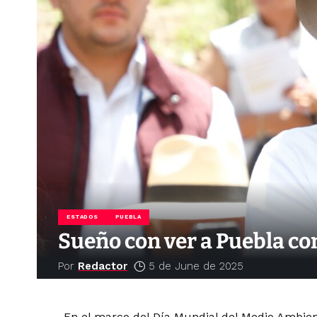
ESTADOS
PUEBLA
Sueño con ver a Puebla co
Por
Redactor
5 de June de 2025
En el marco del Día Mundial del Medio Ambien