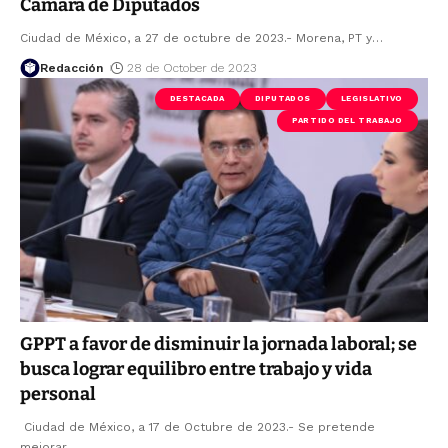
Cámara de Diputados
Ciudad de México, a 27 de octubre de 2023.- Morena, PT y
…
Redacción
28 de October de 2023
DESTACADA
DIPUTADOS
LEGISLATIVO
PARTIDO DEL TRABAJO
GPPT a favor de disminuir la jornada laboral; se
busca lograr equilibro entre trabajo y vida
personal
Ciudad de México, a 17 de Octubre de 2023.- Se pretende
mejorar
…