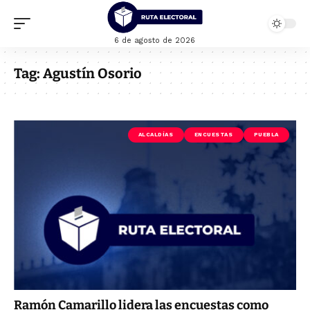
6 de agosto de 2026
Tag:
Agustín Osorio
ALCALDÍAS
ENCUESTAS
PUEBLA
Ramón Camarillo lidera las encuestas como