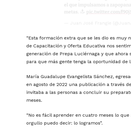
el que impulsamos a zapopana
metas.
pic.twitter.com/f90
— Juan José Frangie (@Juan
“Esta formación extra que se les dio es muy n
de Capacitación y Oferta Educativa nos sentim
generación de Prepa Luciérnaga y que ahora
para que más gente tenga la oportunidad de l
María Guadalupe Evangelista Sánchez, egresad
en agosto de 2022 una publicación a través de
invitaba a las personas a concluir su preparat
meses.
“No es fácil aprender en cuatro meses lo que
orgullo puedo decir: lo logramos”.