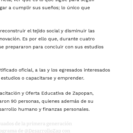
ar a cumplir sus sueños; lo único que
construir el tejido social y disminuir las
nnovación. Es por ello que, durante cuatro
se prepararon para concluir con sus estudios
ficado oficial, a las y los egresados interesados
 estudios o capacitarse y emprender.
acitación y Oferta Educativa de Zapopan,
saron 90 personas, quienes además de su
sarrollo humano y finanzas personales.
raduados de la primera generación
rograma de
@DesarrolloZap
con