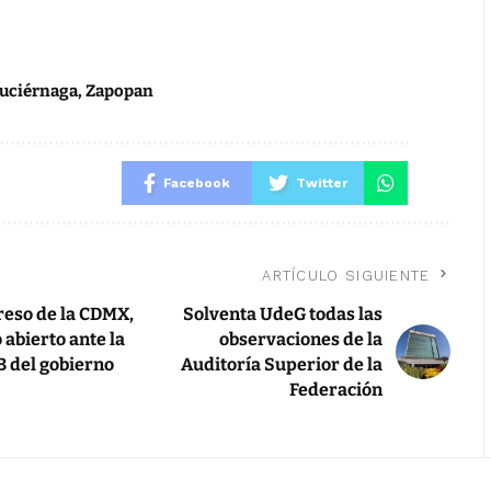
Luciérnaga
,
Zapopan
Facebook
Twitter
ARTÍCULO SIGUIENTE
reso de la CDMX,
Solventa UdeG todas las
 abierto ante la
observaciones de la
B del gobierno
Auditoría Superior de la
Federación