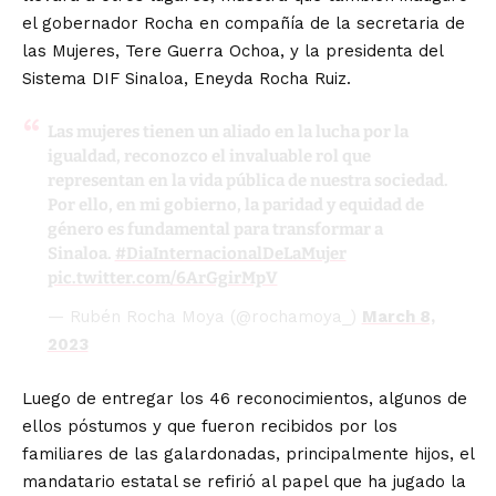
el gobernador Rocha en compañía de la secretaria de
las Mujeres, Tere Guerra Ochoa, y la presidenta del
Sistema DIF Sinaloa, Eneyda Rocha Ruiz.
Las mujeres tienen un aliado en la lucha por la
igualdad, reconozco el invaluable rol que
representan en la vida pública de nuestra sociedad.
Por ello, en mi gobierno, la paridad y equidad de
género es fundamental para transformar a
Sinaloa.
#DiaInternacionalDeLaMujer
pic.twitter.com/6ArGgirMpV
— Rubén Rocha Moya (@rochamoya_)
March 8,
2023
Luego de entregar los 46 reconocimientos, algunos de
ellos póstumos y que fueron recibidos por los
familiares de las galardonadas, principalmente hijos, el
mandatario estatal se refirió al papel que ha jugado la