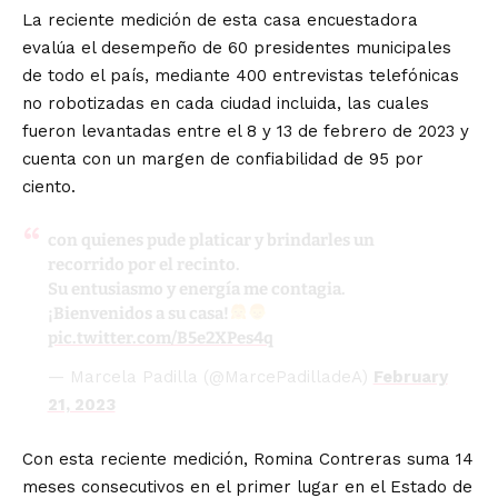
La reciente medición de esta casa encuestadora
evalúa el desempeño de 60 presidentes municipales
de todo el país, mediante 400 entrevistas telefónicas
no robotizadas en cada ciudad incluida, las cuales
fueron levantadas entre el 8 y 13 de febrero de 2023 y
cuenta con un margen de confiabilidad de 95 por
ciento.
con quienes pude platicar y brindarles un
recorrido por el recinto.
Su entusiasmo y energía me contagia.
¡Bienvenidos a su casa!
pic.twitter.com/B5e2XPes4q
— Marcela Padilla (@MarcePadilladeA)
February
21, 2023
Con esta reciente medición, Romina Contreras suma 14
meses consecutivos en el primer lugar en el Estado de