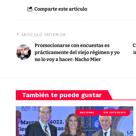
Comparte este artículo
ARTÍCULO ANTERIOR
Promocionarse con encuestas es
C
prácticamente del viejo régimen y yo
i
no lo voy a hacer: Nacho Mier
También te puede gustar
NACIONAL
SIN CATEGORÍA