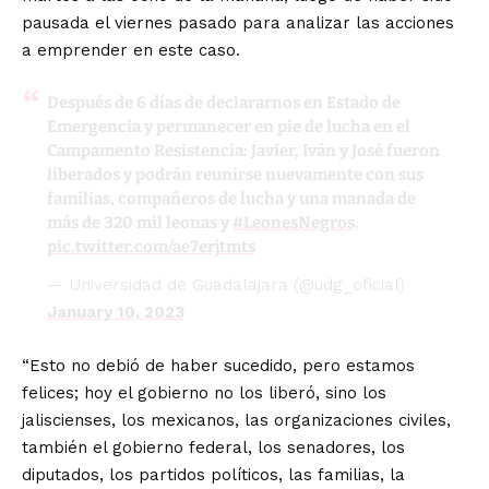
pausada el viernes pasado para analizar las acciones
a emprender en este caso.
Después de 6 días de declararnos en Estado de
Emergencia y permanecer en pie de lucha en el
Campamento Resistencia: Javier, Iván y José fueron
liberados y podrán reunirse nuevamente con sus
familias, compañeros de lucha y una manada de
más de 320 mil leonas y
#LeonesNegros
.
pic.twitter.com/ae7erjtmts
— Universidad de Guadalajara (@udg_oficial)
January 10, 2023
“Esto no debió de haber sucedido, pero estamos
felices; hoy el gobierno no los liberó, sino los
jaliscienses, los mexicanos, las organizaciones civiles,
también el gobierno federal, los senadores, los
diputados, los partidos políticos, las familias, la