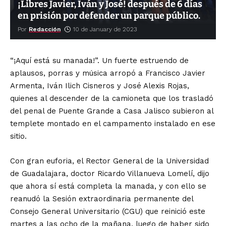
¡Libres Javier, Iván y José! después de 6 días
en prisión por defender un parque público.
Por
Redacción
10 de January de 2023
“¡Aquí está su manada!”. Un fuerte estruendo de
aplausos, porras y música arropó a Francisco Javier
Armenta, Iván Ilich Cisneros y José Alexis Rojas,
quienes al descender de la camioneta que los trasladó
del penal de Puente Grande a Casa Jalisco subieron al
templete montado en el campamento instalado en ese
sitio.
Con gran euforia, el Rector General de la Universidad
de Guadalajara, doctor Ricardo Villanueva Lomelí, dijo
que ahora sí está completa la manada, y con ello se
reanudó la Sesión extraordinaria permanente del
Consejo General Universitario (CGU) que reinició este
martes a las ocho de la mañana, luego de haber sido