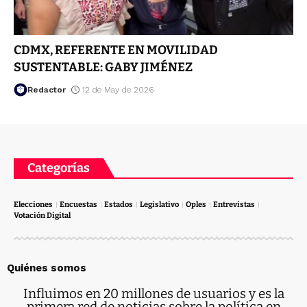
CDMX, REFERENTE EN MOVILIDAD
SUSTENTABLE: GABY JIMÉNEZ
Redactor
12 de May de 2026
Categorías
Elecciones
Encuestas
Estados
Legislativo
Oples
Entrevistas
Votación Digital
Quiénes somos
Influimos en 20 millones de usuarios y es la
primera red de noticias sobre la política en