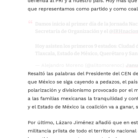
defienda al PRI y a nuestro país. Hoy más que 
que representamos como partido y como coali
Damos inicio al primer día de la Jornada Nac
Secretaría de Organización y el
@IRHnacion
Hoy asisten los primeros 9 estados: Ciudad 
Tlaxcala, Estado de México, Querétaro y San
— Alejandro Moreno (@alitomorenoc)
Janu
Resaltó las palabras del Presidente del CEN d
que México se siga cayendo a pedazos, el país
polarización y divisionismo provocado por el 
a las familias mexicanas la tranquilidad y co
y el Estado de México la coalición va a ganar, 
Por último, Lázaro Jiménez añadió que en est
militancia priista de todo el territorio nacion