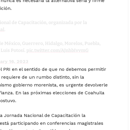
nunca es necesaria la alternativa seria y firme
ción.
ional de Capacitación, organizada por la
al
.
de México, Guerrero, Hidalgo, Morelos, Puebla,
 Luis Potosí.
pic.twitter.com/AJnhbIvvmG
ary 16, 2023
el PRI en el sentido de que no debemos permitir
 requiere de un rumbo distinto, sin la
mismo gobierno morenista, es urgente devolverle
nfianza. En las próximas elecciones de Coahuila
sostuvo.
a Jornada Nacional de Capacitación la
al está participando en conferencias magistrales