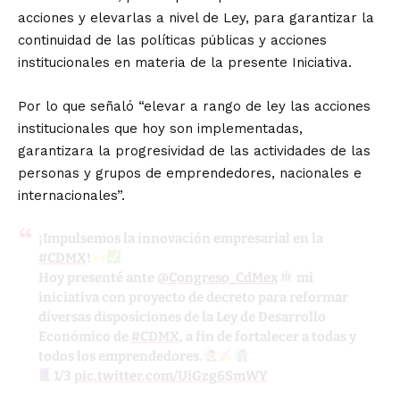
acciones y elevarlas a nivel de Ley, para garantizar la
continuidad de las políticas públicas y acciones
institucionales en materia de la presente Iniciativa.
Por lo que señaló “elevar a rango de ley las acciones
institucionales que hoy son implementadas,
garantizara la progresividad de las actividades de las
personas y grupos de emprendedores, nacionales e
internacionales”.
¡Impulsemos la innovación empresarial en la
#CDMX
!
Hoy presenté ante
@Congreso_CdMex
mi
iniciativa con proyecto de decreto para reformar
diversas disposiciones de la Ley de Desarrollo
Económico de
#CDMX
, a fin de fortalecer a todas y
todos los emprendedores.
1/3
pic.twitter.com/UiGzg6SmWY