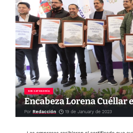
SIN CATEGORÍA
Encabeza Lorena Cuéllar e
Por
Redacción
19 de January de 2023
Las empresas recibieron el certificado que av