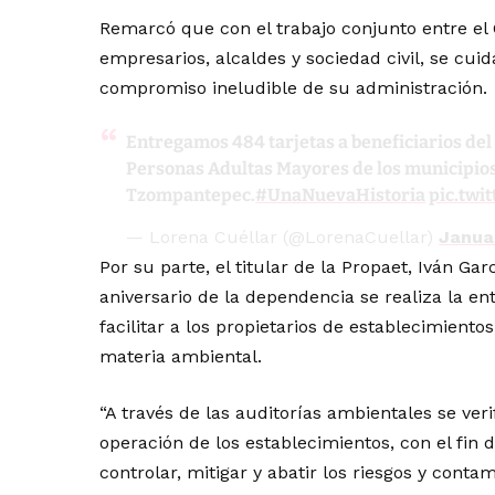
Remarcó que con el trabajo conjunto entre el 
empresarios, alcaldes y sociedad civil, se cuid
compromiso ineludible de su administración.
Entregamos 484 tarjetas a beneficiarios de
Personas Adultas Mayores de los municipios 
Tzompantepec.
#UnaNuevaHistoria
pic.twi
— Lorena Cuéllar (@LorenaCuellar)
Janua
Por su parte, el titular de la Propaet, Iván G
aniversario de la dependencia se realiza la en
facilitar a los propietarios de establecimient
materia ambiental.
“A través de las auditorías ambientales se veri
operación de los establecimientos, con el fin
controlar, mitigar y abatir los riesgos y conta