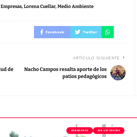
,
Empresas
,
Lorena Cuellar
,
Medio Ambiente
Facebook
Twitter
ARTÍCULO SIGUIENTE
lud de
Nacho Campos resalta aporte de los
patios pedagógicos
SENADORES
SIN CATEGORÍA