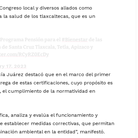
Congreso local y diversos aliados como
a la salud de los tlaxcaltecas, que es un
l Programa Pensión para el
#Bienestar
de las
de Santa Cruz Tlaxcala, Tetla, Apizaco y
tter.com/RCyRZ0EcDy
ry 17, 2023
arcía Juárez destacó que en el marco del primer
trega de estas certificaciones, cuyo propósito es
os, el cumplimiento de la normatividad en
fica, analiza y evalúa el funcionamiento y
 de establecer medidas correctivas, que permitan
minación ambiental en la entidad”, manifestó.