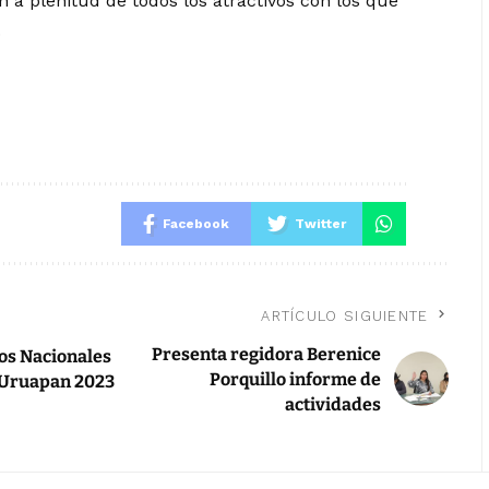
en a plenitud de todos los atractivos con los que
.
Facebook
Twitter
ARTÍCULO SIGUIENTE
Presenta regidora Berenice
os Nacionales
Porquillo informe de
 Uruapan 2023
actividades