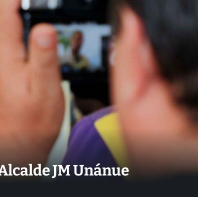
: Alcalde JM Unánue