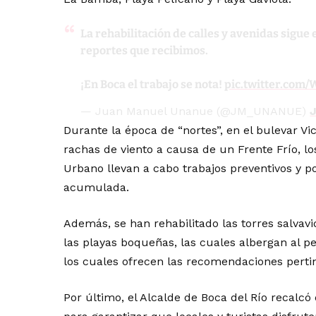
La rehabilitación de calles y avenidas sigue
reportes que recibimos.
¡En Boca el trabajo se nota!
pic.twitter.com
— Juan Manuel Unanue (@JM_UNANUE)
J
Durante la época de “nortes”, en el bulevar Vi
rachas de viento a causa de un Frente Frío, 
Urbano llevan a cabo trabajos preventivos y p
acumulada.
Además, se han rehabilitado las torres salvav
las playas boqueñas, las cuales albergan al pe
los cuales ofrecen las recomendaciones pertin
Por último, el Alcalde de Boca del Río recalcó