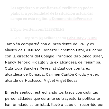
Les agradezco su confianza al recibirme y poder
platicar a profundidad de la situación actual del
campo en esta región.
#EsmomentodeVeracruz
2/2
pic.twitter.com/LL5BjTELk5
— Anilu Ingram (@AniluIngram)
February 7, 2023
También compartió con el presidente del PRI y ex
síndico de Huatusco, Roberto Schettino Pitol, así como
con la directora del Colegio Francisco Gabilondo Soler,
Nancy Tenorio Hidalgo y la ex alcaldesa de Tenampa,
Olga Lidia Sánchez Reyes; al igual que con la ex
alcaldesa de Comapa, Carmen Cantón Croda y el ex
alcalde de Huatusco, Miguel Ángel Sedas.
En este sentido, estrechando los lazos con distintas
personalidades que durante su trayectoria política le
han brindado su amistad, llevó a cabo un recorrido por