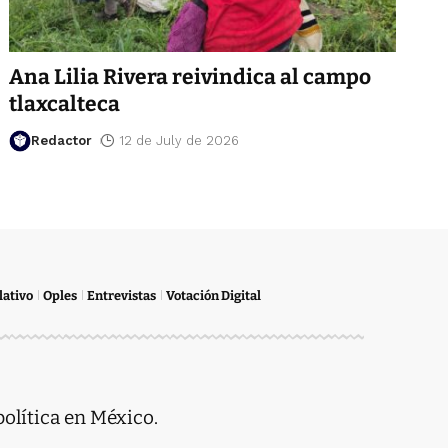
Ana Lilia Rivera reivindica al campo
tlaxcalteca
Redactor
12 de July de 2026
lativo
Oples
Entrevistas
Votación Digital
política en México.