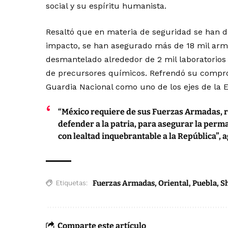
social y su espíritu humanista.
Resaltó que en materia de seguridad se han de
impacto, se han asegurado más de 18 mil arma
desmantelado alrededor de 2 mil laboratorio
de precursores químicos. Refrendó su compro
Guardia Nacional como uno de los ejes de la E
“México requiere de sus Fuerzas Armadas, re
defender a la patria, para asegurar la perma
con lealtad inquebrantable a la República”, 
Fuerzas Armadas
,
Oriental
,
Puebla
,
S
Etiquetas:
Comparte este artículo