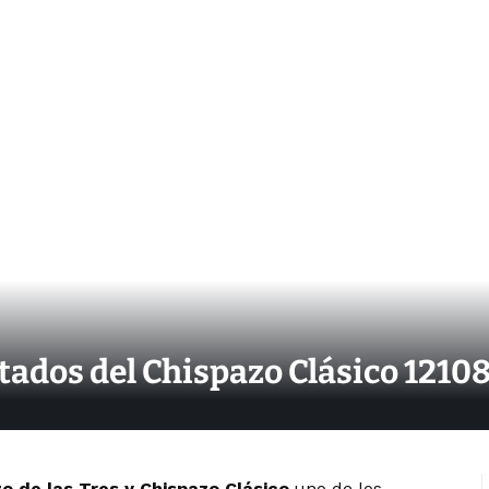
tados del Chispazo Clásico 12108 
o de las Tres y Chispazo Clásico
,uno de los