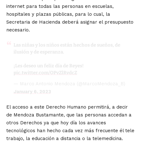
internet para todas las personas en escuelas,
hospitales y plazas públicas, para lo cual, la
Secretaria de Hacienda deberá asignar el presupuesto
necesario.
Las niñas y los niños están hechos de sueños, de
ilusión y de esperanza.
¡Les deseo un feliz día de Reyes!
pic.twitter.com/OPvZlRvdcZ
— Marco Antonio Mendoza (@MarcoMendoza_B)
January 6, 2023
El acceso a este Derecho Humano permitirá, a decir
de Mendoza Bustamante, que las personas accedan a
otros Derechos ya que hoy día los avances
tecnológicos han hecho cada vez más frecuente él tele
trabajo, la educación a distancia o la telemedicina.