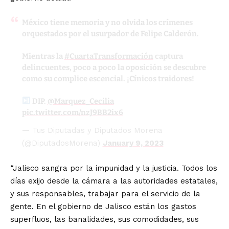
México tiene memoria y no olvida los crímenes
orquestados por el usurpador de Felipe Calderón.
Mientras la
#CuartaTransformación
captura
delincuentes, poco a poco la oposición se descubre
como su complice escencial. ¡Cínicos traidores!
DIP.
@Marquez_Cecilia
pic.twitter.com/nzJ9BB2ix6
— Tus Diputadas y Diputados Morena
(@DiputadosMorena)
January 9, 2023
“Jalisco sangra por la impunidad y la justicia. Todos los
días exijo desde la cámara a las autoridades estatales,
y sus responsables, trabajar para el servicio de la
gente. En el gobierno de Jalisco están los gastos
superfluos, las banalidades, sus comodidades, sus