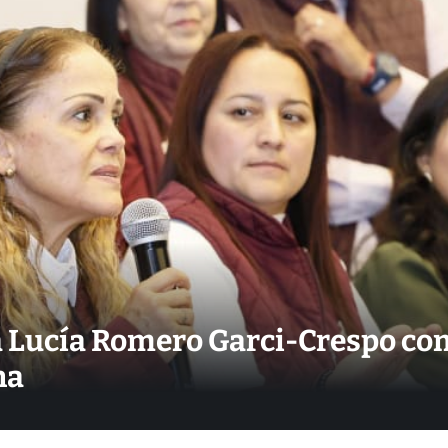
a Lucía Romero Garci-Crespo co
na