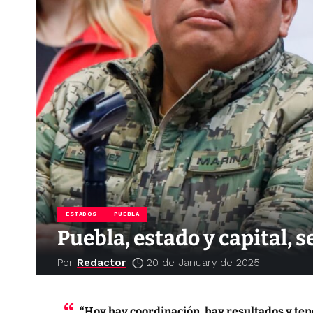
ESTADOS
PUEBLA
Puebla, estado y capital, 
Por
Redactor
20 de January de 2025
“Hoy hay coordinación, hay resultados y ten