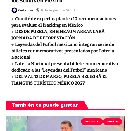
los Scouts en México
Redactor
6 de August de 2026
Comité de expertos plantea 10 recomendaciones
para evaluar el fracking en México
DESDE PUEBLA, SHEINBAUM ARRANCARÁ
JORNADA DE REFORESTACIÓN
Leyendas del Futbol mexicano integran serie de
billetes conmemorativos presentados por Lotería
Nacional
Lotería Nacional presenta billete conmemorativo
dedicado a las “Leyendas del Futbol” mexicano
DEL 9 AL 12 DE MARZO, PUEBLA RECIBIRÁ EL
TIANGUIS TURÍSTICO MÉXICO 2027
También te puede gustar
ESTADOS
PUEBLA