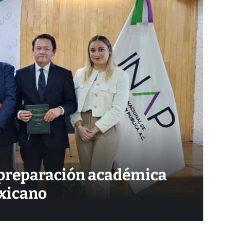
 preparación académica
exicano