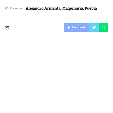
Alejandro Armenta
,
Maquinaria
,
Puebla
Etiquetas:
Facebook