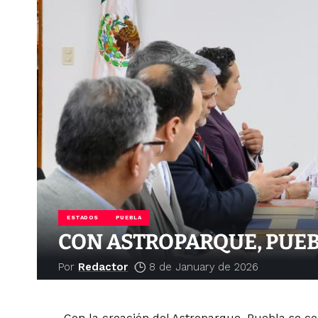
ESTADOS
PUEBLA
CON ASTROPARQUE, PUEB
Por
Redactor
8 de January de 2026
Con la creación del Astroparque, Puebla se co