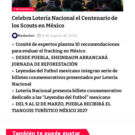
PRESIDENCIA
Celebra Lotería Nacional el Centenario de
los Scouts en México
Redactor
6 de August de 2026
Comité de expertos plantea 10 recomendaciones
para evaluar el fracking en México
DESDE PUEBLA, SHEINBAUM ARRANCARÁ
JORNADA DE REFORESTACIÓN
Leyendas del Futbol mexicano integran serie de
billetes conmemorativos presentados por Lotería
Nacional
Lotería Nacional presenta billete conmemorativo
dedicado a las “Leyendas del Futbol” mexicano
DEL 9 AL 12 DE MARZO, PUEBLA RECIBIRÁ EL
TIANGUIS TURÍSTICO MÉXICO 2027
También te puede gustar