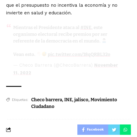
que el presupuesto no incentiva la economía y no
invierte en salud y educación.
Mientras el Presidente ataca al
#INE
, este
organismo electoral recibe premios por ser
referente de la democracia en el mundo.
Vean esto.
pic.twitter.com/18qQRBL32o
— Checo Barrera (@ChecoBarrera)
November
11, 2022
Checo barrera
,
INE
,
jalisco
,
Movimiento
Etiquetas:
Ciudadano
Facebook