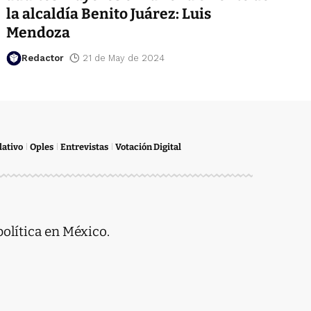
la alcaldía Benito Juárez: Luis
Mendoza
Redactor
21 de May de 2024
lativo
Oples
Entrevistas
Votación Digital
política en México.