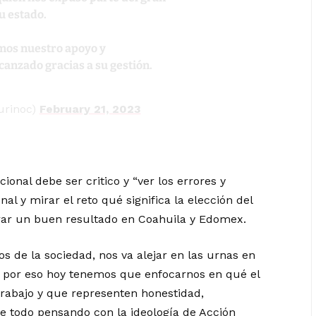
u estado.
mos nuestro apoyo y
canzado gracias a su gestión.
rinoc)
February 21, 2023
ional debe ser critico y “ver los errores y
al y mirar el reto qué significa la elección del
rar un buen resultado en Coahuila y Edomex.
 de la sociedad, nos va alejar en las urnas en
, por eso hoy tenemos que enfocarnos en qué el
trabajo y que representen honestidad,
re todo pensando con la ideología de Acción