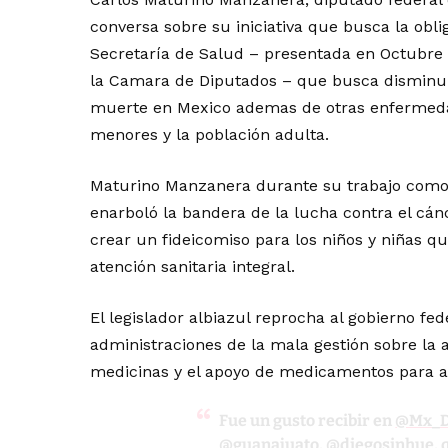
conversa sobre su iniciativa que busca la oblig
Secretaría de Salud – presentada en Octubre
la Camara de Diputados – que busca disminui
muerte en Mexico ademas de otras enfermedad
menores y la población adulta.
Maturino Manzanera durante su trabajo como 
enarboló la bandera de la lucha contra el cánc
crear un fideicomiso para los niños y niñas 
atención sanitaria integral.
El legislador albiazul reprocha al gobierno fed
administraciones de la mala gestión sobre la
medicinas y el apoyo de medicamentos para a
Fue un gusto recibir en
@Mx_D
@guanajuato
,
@diegosinhue
,