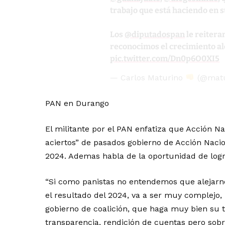
trabajo que está haciendo en s
Los
@diputadospan
le reitera
reconocimos el crecimiento al
pic.twitter.com/Dn0p6O0XI5
— Carlos Maturino
(@matu
PAN en Durango
El militante por el PAN enfatiza que Acción Nac
aciertos” de pasados gobierno de Acción Nacion
2024. Ademas habla de la oportunidad de log
“Si como panistas no entendemos que alejarnos
el resultado del 2024, va a ser muy complejo
gobierno de coalición, que haga muy bien su 
transparencia, rendición de cuentas pero sob