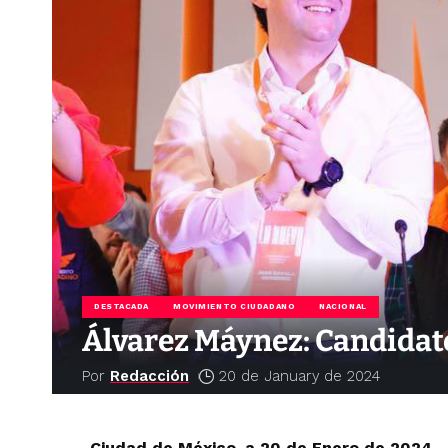
DESTACADA
MOVIMIENTO CIUDADANO
NACIONAL
Álvarez Máynez: Candidato
Por
Redacción
20 de January de 2024
Ciudad de México, a 20 de Enero de 2024.-